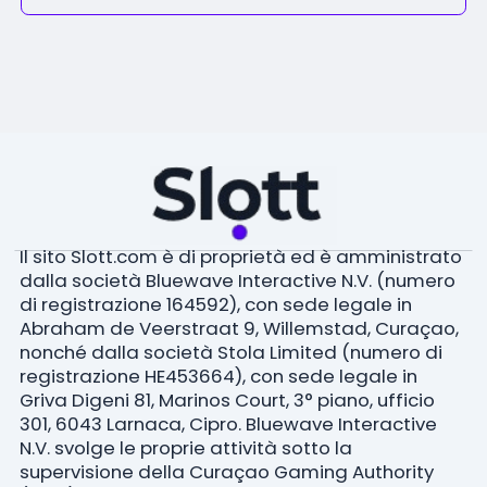
aiutano a giocare in modo consapevole e sicuro.
Slottgrand.com è una risorsa informativa e
sosteniamo pienamente i principi del Gioco
Responsabile.
Il sito Slott.com è di proprietà ed è amministrato
dalla società Bluewave Interactive N.V. (numero
di registrazione 164592), con sede legale in
Abraham de Veerstraat 9, Willemstad, Curaçao,
👉 Segnali di un comportamento
nonché dalla società Stola Limited (numero di
a rischio: come riconoscere i
registrazione HE453664), con sede legale in
campanelli d'allarme?
Griva Digeni 81, Marinos Court, 3° piano, ufficio
301, 6043 Larnaca, Cipro. Bluewave Interactive
La dipendenza dal gioco (ludopatia) si sviluppa
N.V. svolge le proprie attività sotto la
gradualmente. È importante riconoscere in tempo i
supervisione della Curaçao Gaming Authority
segnali di allarme. Ponetevi le seguenti domande: