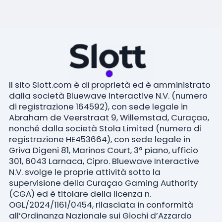
Il sito Slott.com è di proprietà ed è amministrato
dalla società Bluewave Interactive N.V. (numero
di registrazione 164592), con sede legale in
Abraham de Veerstraat 9, Willemstad, Curaçao,
nonché dalla società Stola Limited (numero di
registrazione HE453664), con sede legale in
Griva Digeni 81, Marinos Court, 3° piano, ufficio
301, 6043 Larnaca, Cipro. Bluewave Interactive
N.V. svolge le proprie attività sotto la
supervisione della Curaçao Gaming Authority
(CGA) ed è titolare della licenza n.
OGL/2024/1161/0454, rilasciata in conformità
all’Ordinanza Nazionale sui Giochi d’Azzardo